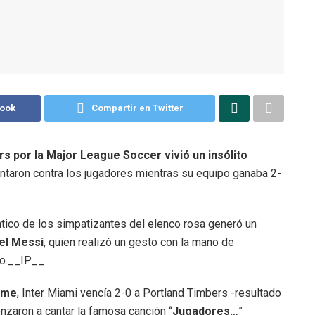
book
Compartir en Twitter
rs por la Major League Soccer vivió un insólito
ntaron contra los jugadores mientras su equipo ganaba 2-
ántico de los simpatizantes del elenco rosa generó un
el Messi
, quien realizó un gesto con la mano de
do.__IP__
ame
, Inter Miami vencía 2-0 a Portland Timbers -resultado
nzaron a cantar la famosa canción “
Jugadores…
”