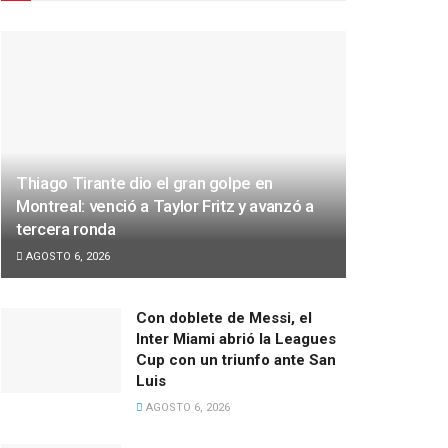
Thiago Tirante dio el gran golpe en
Montreal: venció a Taylor Fritz y avanzó a
tercera ronda
AGOSTO 6, 2026
Con doblete de Messi, el
Inter Miami abrió la Leagues
Cup con un triunfo ante San
Luis
AGOSTO 6, 2026