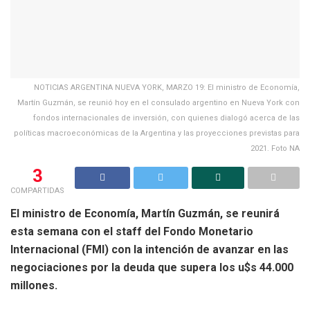
NOTICIAS ARGENTINA NUEVA YORK, MARZO 19: El ministro de Economía,
Martín Guzmán, se reunió hoy en el consulado argentino en Nueva York con
fondos internacionales de inversión, con quienes dialogó acerca de las
políticas macroeconómicas de la Argentina y las proyecciones previstas para
2021. Foto NA
3
COMPARTIDAS
El ministro de Economía, Martín Guzmán, se reunirá
esta semana con el staff del Fondo Monetario
Internacional (FMI) con la intención de avanzar en las
negociaciones por la deuda que supera los u$s 44.000
millones.