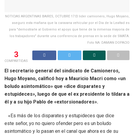
NOTICIAS ARGENTINAS BAIRES, OCTUBRE 17:El lider camionero, Hugo Moyano,
aseguro esta mañana que la caravana vehicular por el Dia de la Lealtad es
para "demostrarle al Gobierno el apoyo que tiene de la inmensa mayoria de
los trabajadores" durante una conferencia de prensa en la sede de SMATA.
Foto NA: DAMIAN DOPACIO
3
COMPARTIDAS
El secretario general del sindicato de Camioneros,
Hugo Moyano, calificó hoy a Mauricio Macri como «un
boludo asintomático» que «dice disparates y
estupideces», luego de que el ex presidente lo tildara a
él y a su hijo Pablo de «extorsionadores».
«Es más de los disparates y estupideces que dice
este señor, yo no quiero ofender pero es un boludo
asintomático y lo pasan en el canal que ahora es de su