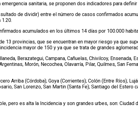
emergencia sanitaria, se proponen dos indicadores para definir 
esultado de dividir) entre el número de casos confirmados acumu
 1.20.
firmados acumulados en los últimos 14 días por 100.000 habita
13 provincias, que se encuentran en mayor riesgo ya que super
 incidencia mayor de 150 y ya que se trata de grandes aglomerad
neda, Berazategui, Campana, Cañuelas, Chivilcoy, Ensenada, Est
Argentinas, Morón, Necochea, Olavarría, Pilar, Quilmes, San Ferna
rcero Arriba (Córdoba); Goya (Corrientes); Colón (Entre Ríos); L
sario, San Lorenzo, San Martin (Santa Fe); Santiago del Estero ca
e, pero es alta la Incidencia y son grandes urbes, son: Ciudad 