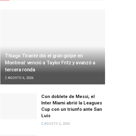
Thiago Tirante dio el gran golpe en
Montreal: venció a Taylor Fritz y avanzó a
tercera ronda
AGOSTO 6, 2026
Con doblete de Messi, el
Inter Miami abrió la Leagues
Cup con un triunfo ante San
Luis
AGOSTO 6, 2026