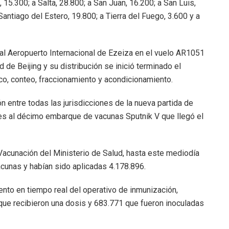
15.300; a Salta, 28.800; a San Juan, 16.200; a San Luis,
Santiago del Estero, 19.800; a Tierra del Fuego, 3.600 y a
al Aeropuerto Internacional de Ezeiza en el vuelo AR1051
 de Beijing y su distribución se inició terminado el
co, conteo, fraccionamiento y acondicionamiento.
ón entre todas las jurisdicciones de la nueva partida de
s al décimo embarque de vacunas Sputnik V que llegó el
acunación del Ministerio de Salud, hasta este mediodía
acunas y habían sido aplicadas 4.178.896.
ento en tiempo real del operativo de inmunización,
ue recibieron una dosis y 683.771 que fueron inoculadas