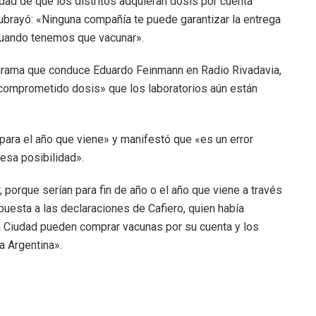
dad de que los distritos adquieran dosis por cuenta
na subrayó: «Ninguna compañía te puede garantizar la entrega
uando tenemos que vacunar».
ograma que conduce Eduardo Feinmann en Radio Rivadavia,
comprometido dosis» que los laboratorios aún están
para el año que viene» y manifestó que «es un error
 esa posibilidad».
porque serían para fin de año o el año que viene a través
puesta a las declaraciones de Cafiero, quien había
a Ciudad pueden comprar vacunas por su cuenta y los
a Argentina».