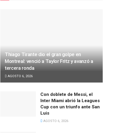
Thiago Tirante dio el gran golpe en
Montreal: venció a Taylor Fritz y avanzó a
tercera ronda
AGOSTO 6, 2026
Con doblete de Messi, el
Inter Miami abrió la Leagues
Cup con un triunfo ante San
Luis
AGOSTO 6, 2026