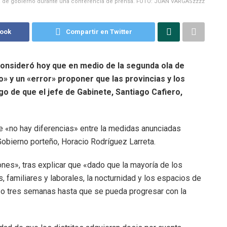
a de gobierno durante una conferencia de prensa. FOTO: JUAN VARGASzzzz
book
Compartir en Twitter
 consideró hoy que en medio de la segunda ola de
» y un «error» proponer que las provincias y los
o de que el jefe de Gabinete, Santiago Cafiero,
 «no hay diferencias» entre la medidas anunciadas
Gobierno porteño, Horacio Rodríguez Larreta.
es», tras explicar que «dado que la mayoría de los
, familiares y laborales, la nocturnidad y los espacios de
o tres semanas hasta que se pueda progresar con la