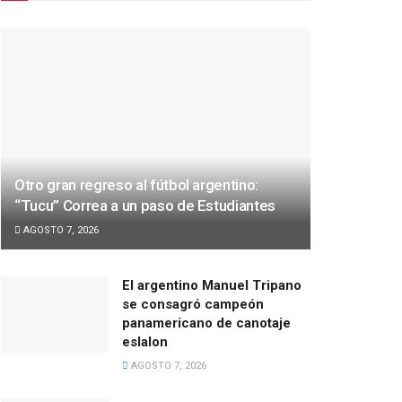
Otro gran regreso al fútbol argentino:
“Tucu” Correa a un paso de Estudiantes
AGOSTO 7, 2026
El argentino Manuel Tripano
se consagró campeón
panamericano de canotaje
eslalon
AGOSTO 7, 2026