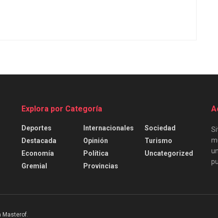
Explora por Categoría
A
Deportes
Internacionales
Sociedad
Si
mu
Destacada
Opinión
Turismo
un
Economía
Política
Uncategorized
pu
Gremial
Provincias
 Masterof
.