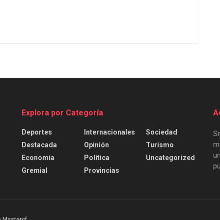
Explora por Categoría
A
Deportes
Internacionales
Sociedad
Si
mu
Destacada
Opinión
Turismo
un
Economía
Política
Uncategorized
pu
Gremial
Provincias
 Masterof
.