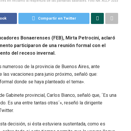
ires en reclamo la reapertura de las paritarias salariales. Foto NA: AGLP zzzz
book
Compartir en Twitter
ucadores Bonaerenses (FEB), Mirta Petrocini, aclaró
ento participaron de una reunión formal con el
ento del receso invernal.
 numeroso de la provincia de Buenos Aires, ante
 las vacaciones para junio próximo, señaló que:
 formal donde se haya planteado el tema».
e Gabinete provincial, Carlos Bianco, señaló que, ´Es una
o. Es una entre tantas otras´», reseñó la dirigente
witter.
sta decisión, si ésta estuviera sustentada, como es