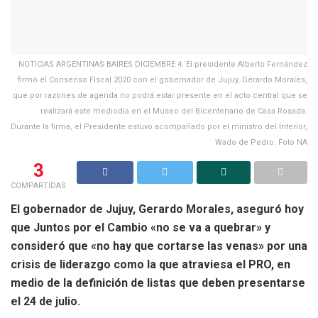
NOTICIAS ARGENTINAS BAIRES DICIEMBRE 4: El presidente Alberto Fernández
firmó el Consenso Fiscal 2020 con el gobernador de Jujuy, Gerardo Morales,
que por razones de agenda no podrá estar presente en el acto central que se
realizará este mediodía en el Museo del Bicentenario de Casa Rosada.
Durante la firma, el Presidente estuvo acompañado por el ministro del Interior,
Wado de Pedro. Foto NA
3
COMPARTIDAS
El gobernador de Jujuy, Gerardo Morales, aseguró hoy
que Juntos por el Cambio «no se va a quebrar» y
consideró que «no hay que cortarse las venas» por una
crisis de liderazgo como la que atraviesa el PRO, en
medio de la definición de listas que deben presentarse
el 24 de julio.