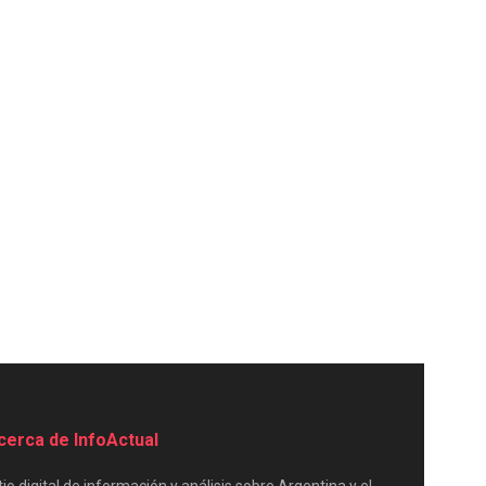
cerca de InfoActual
tio digital de información y análisis sobre Argentina y el