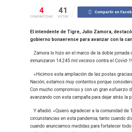
4
41
Compartir en Face
COMPARTIDAS
VISTAS
El intendente de Tigre, Julio Zamora, destacó 
gobierno bonaerense para avanzar con la cam
Zamora lo hizo en el marco de la doble jornada d
inmunizaron 14.245 mil vecinos contra el Covid-19
«Hicimos esta ampliación de las postas gracias al
Nación; estamos muy contentos porque conside
Con mucho compromiso y con un gran esfuerzo de 
avanzando con esta campaña para dejar atrás la p
Y añadió: «Quiero agradecer a la comunidad de Ti
circunstancias en esta pandemia; tanto cuando d
cuando anunciamos medidas para fortalecer todo 