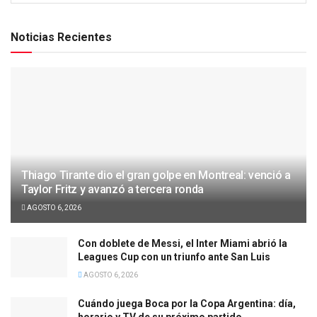
Noticias Recientes
Thiago Tirante dio el gran golpe en Montreal: venció a
Taylor Fritz y avanzó a tercera ronda
AGOSTO 6, 2026
Con doblete de Messi, el Inter Miami abrió la
Leagues Cup con un triunfo ante San Luis
AGOSTO 6, 2026
Cuándo juega Boca por la Copa Argentina: día,
horario y TV de su próximo partido