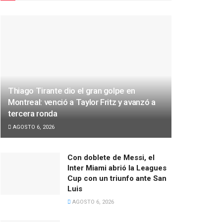
Thiago Tirante dio el gran golpe en
Montreal: venció a Taylor Fritz y avanzó a
tercera ronda
AGOSTO 6, 2026
Con doblete de Messi, el
Inter Miami abrió la Leagues
Cup con un triunfo ante San
Luis
AGOSTO 6, 2026