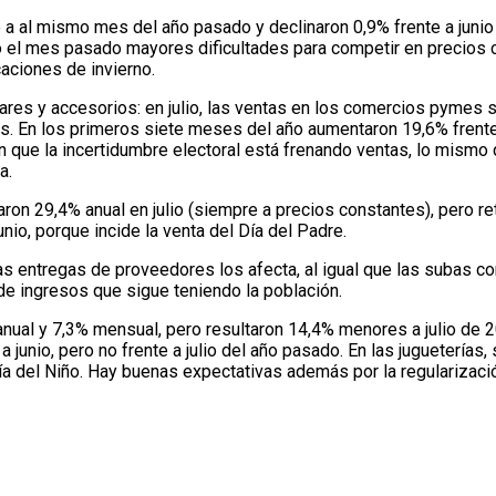
e a al mismo mes del año pasado y declinaron 0,9% frente a juni
o el mes pasado mayores dificultades para competir en precios
aciones de invierno.
ares y accesorios: en julio, las ventas en los comercios pymes
s. En los primeros siete meses del año aumentaron 19,6% frente
ue la incertidumbre electoral está frenando ventas, lo mismo q
a.
ron 29,4% anual en julio (siempre a precios constantes), pero 
nio, porque incide la venta del Día del Padre.
entregas de proveedores los afecta, al igual que las subas con
 ingresos que sigue teniendo la población.
 anual y 7,3% mensual, pero resultaron 14,4% menores a julio de
a junio, pero no frente a julio del año pasado. En las juguetería
Día del Niño. Hay buenas expectativas además por la regularizaci