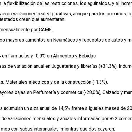
 flexibilización de las restricciones, los aguinaldos, y el incre
vieron variaciones reales positivas, aunque para los próximos t
cuestados creen que aumentarán.
o mensualmente por CAME.
 los mayores aumentos en Neumáticos y repuestos de autos y mot
% en Farmacias y -0,9% en Alimentos y Bebidas.
s de variación anual en Jugueterías y librerías (+31,3%), Indume
 Materiales eléctricos y de la construcción (-1,3%).
mayores bajas en Perfumería y cosmética (-28,0%), Calzado y ma
 acumulan un alza anual de 14,5% frente a iguales meses de 2
de variaciones mensuales y anuales informadas por 822 comercio
 mes con subas interanuales, mientras que dos cayeron.