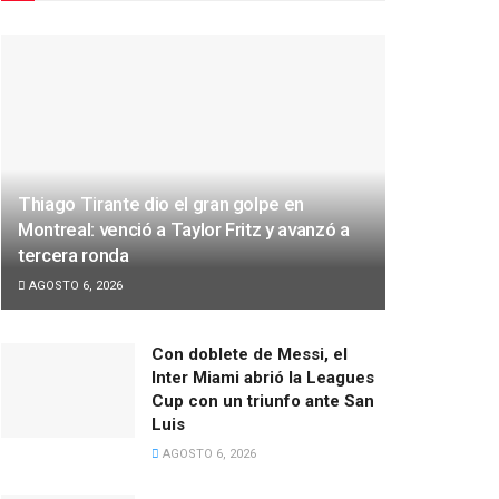
Thiago Tirante dio el gran golpe en
Montreal: venció a Taylor Fritz y avanzó a
tercera ronda
AGOSTO 6, 2026
Con doblete de Messi, el
Inter Miami abrió la Leagues
Cup con un triunfo ante San
Luis
AGOSTO 6, 2026