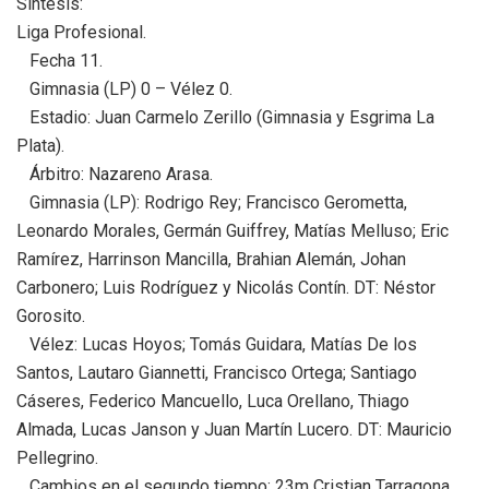
Síntesis:
Liga Profesional.
Fecha 11.
Gimnasia (LP) 0 – Vélez 0.
Estadio: Juan Carmelo Zerillo (Gimnasia y Esgrima La
Plata).
Árbitro: Nazareno Arasa.
Gimnasia (LP): Rodrigo Rey; Francisco Gerometta,
Leonardo Morales, Germán Guiffrey, Matías Melluso; Eric
Ramírez, Harrinson Mancilla, Brahian Alemán, Johan
Carbonero; Luis Rodríguez y Nicolás Contín. DT: Néstor
Gorosito.
Vélez: Lucas Hoyos; Tomás Guidara, Matías De los
Santos, Lautaro Giannetti, Francisco Ortega; Santiago
Cáseres, Federico Mancuello, Luca Orellano, Thiago
Almada, Lucas Janson y Juan Martín Lucero. DT: Mauricio
Pellegrino.
Cambios en el segundo tiempo: 23m Cristian Tarragona