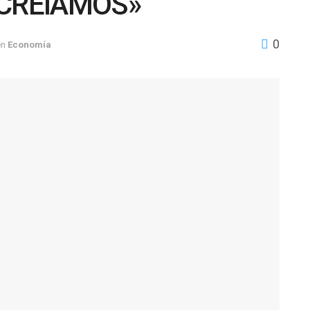
 CREÍAMOS»
0
en
Economía