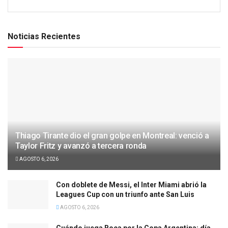
Noticias Recientes
Thiago Tirante dio el gran golpe en Montreal: venció a
Taylor Fritz y avanzó a tercera ronda
AGOSTO 6, 2026
Con doblete de Messi, el Inter Miami abrió la
Leagues Cup con un triunfo ante San Luis
AGOSTO 6, 2026
Cuándo juega Boca por la Copa Argentina: día,