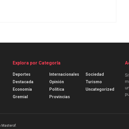
Explora por Categoría
A
Deportes
Internacionales
Sociedad
Si
mu
Destacada
Opinión
Turismo
un
Economía
Política
Uncategorized
pu
Gremial
Provincias
 Masterof
.