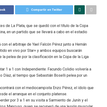
book
Compartir en Twitter
tes de La Plata, que se quedó con el título de la Copa
na, en un partido que se llevará a cabo en el estadio
con el arbitraje de Yael Falcón Pérez junto a Hernán
itido en vivo por Star+ y ambos equipos buscarán
la pelea de por la clasificación en la Copa de la Liga
ar 1 a 1 con Independiente: Facundo Colidio volvería a
zo Díaz, al tiempo que Sebastián Boselli pelea por un
ncontrará con el mediocampista Enzo Pérez, el ídolo que
esde el arranque en el conjunto platense.
rder por 3 a 1 en su visita a Sarmiento de Junín y el
ros Mancuso, quien se recuperó de una lesión muscular