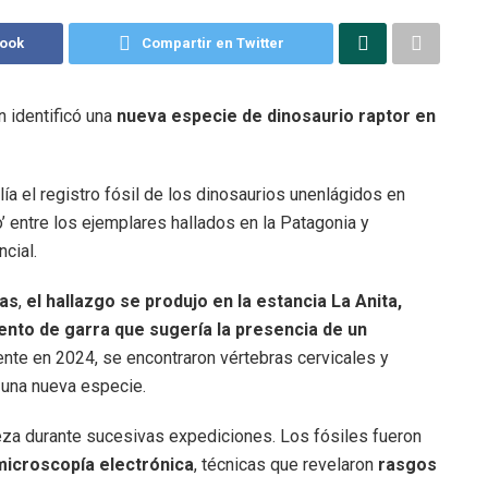
book
Compartir en Twitter
 identificó una
nueva especie de dinosaurio raptor en
ía el registro fósil de los dinosaurios unenlágidos en
’ entre los ejemplares hallados en la Patagonia y
cial.
nas
,
el hallazgo se produjo en la estancia La Anita,
nto de garra que sugería la presencia de un
ente en 2024, se encontraron vértebras cervicales y
 una nueva especie.
eza durante sucesivas expediciones. Los fósiles fueron
icroscopía electrónica
, técnicas que revelaron
rasgos