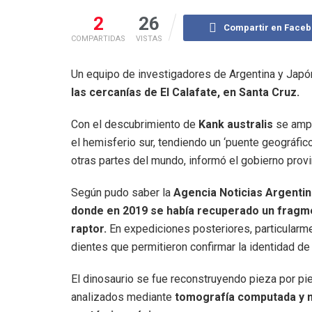
2
26
Compartir en Face
COMPARTIDAS
VISTAS
Un equipo de investigadores de Argentina y Japón
las cercanías de El Calafate, en Santa Cruz.
Con el descubrimiento de
Kank australis
se ampl
el hemisferio sur, tendiendo un ‘puente geográfico
otras partes del mundo, informó el gobierno provin
Según pudo saber la
Agencia Noticias Argenti
donde en 2019 se había recuperado un fragme
raptor.
En expediciones posteriores, particularm
dientes que permitieron confirmar la identidad de
El dinosaurio se fue reconstruyendo pieza por pi
analizados mediante
tomografía computada y m